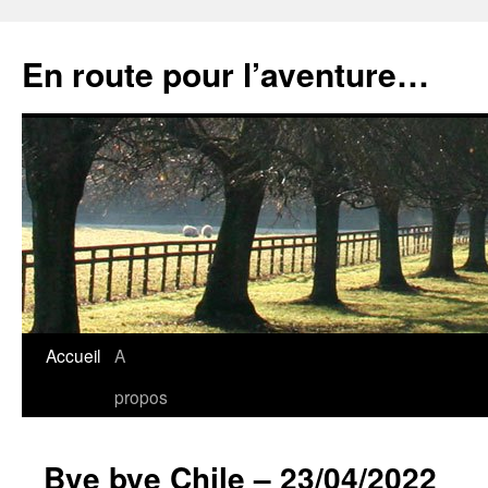
Aller
au
En route pour l’aventure…
contenu
Accueil
A
propos
Bye bye Chile – 23/04/2022