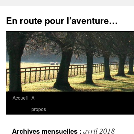
Aller
au
En route pour l’aventure…
contenu
Accueil
A
propos
avril 2018
Archives mensuelles :