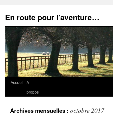
Aller
au
En route pour l’aventure…
contenu
Accueil
A
propos
octobre 2017
Archives mensuelles :