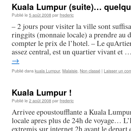
Kuala Lumpur (suite)… quelq
Publié le
5 août 2008
par
frederic
– 2 jours pour visiter la ville sont suffi
ringgits (monnaie locale) a prendre au 
compter le prix de l’hotel. – Le quArtie
assez central, est un quartier vivant et
→
Publié dans
kuala Lumpur
,
Malaisie
,
Non classé
|
Laisser un co
Kuala Lumpur !
Publié le
2 août 2008
par
frederic
Arrivee epoustoufflante a Kuala Lumpur
locale apres plus de 24h de voyage… L’h
extremis sur internet 2h avant le depart e