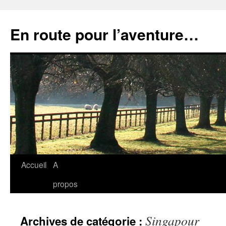
Aller
au
En route pour l’aventure…
contenu
Accueil
A
propos
Singapour
Archives de catégorie :